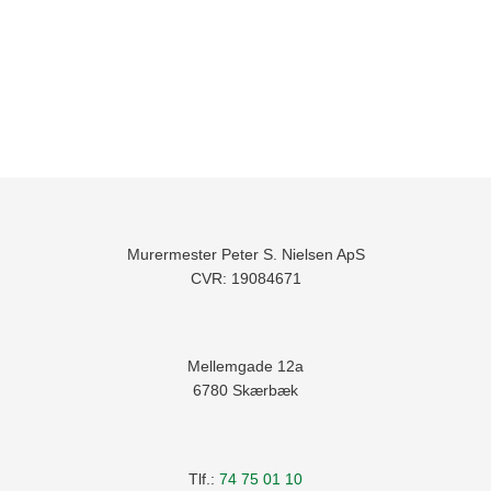
Murermester Peter S. Nielsen ApS
​CVR: 19084671
Mellemgade 12a
​6780 Skærbæk
Tlf.:
74 75 01 10